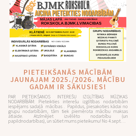
PIETEIKŠANĀS MĀCĪBĀM
JAUNAJAM 2025./2026. MĀCĪBU
GADAM IR SĀKUSIES!
PAR PIETEIKŠANOS INTEREŠU IZGLĪTĪBAS MŪZIKAS
NODARBĪBĀM: Pieteikties interešu izglītības nodarbībām
iespējams sadaļā mācības . Papildus, piesakoties kādai no
grupu nodarbībām, tām tiek piemērota mācību maksas
atlaide. Atzīmējiet izvēlēto nodarbību (un
papildnodarbības), un sūtiet mums pieteikumu! No 4.sept…