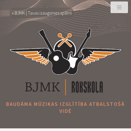
« BJMK | Tavas izaugsmes spārni
BAUDĀMA MŪZIKAS IZGLĪTĪBA ATBALSTOŠĀ
VIDĒ