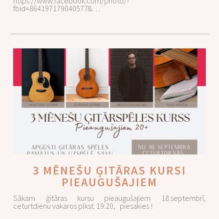
https://www.facebook.com/photo/?
fbid=864197179040577&…
3 MĒNEŠU ĢITĀRAS KURSI
PIEAUGUŠAJIEM
Sākam ģitāras kursu pieaugušajiem 18.septembrī,
ceturtdienu vakaros plkst. 19:20, piesakies !