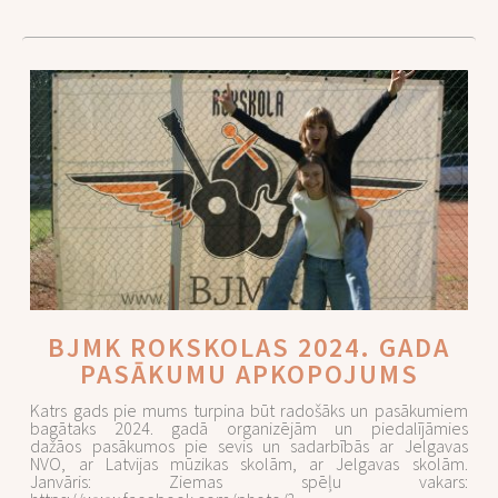
BJMK ROKSKOLAS 2024. GADA
PASĀKUMU APKOPOJUMS
Katrs gads pie mums turpina būt radošāks un pasākumiem
bagātaks 2024. gadā organizējām un piedalījāmies
dažāos pasākumos pie sevis un sadarbībās ar Jelgavas
NVO, ar Latvijas mūzikas skolām, ar Jelgavas skolām.
Janvāris: Ziemas spēļu vakars: