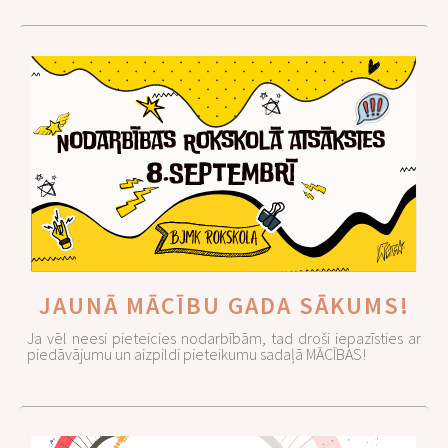
JAUNĀ MĀCĪBU GADA SĀKUMS!
Ja vēl neesi pieteicies nodarbībām, tad droši iepazīsties ar
piedāvājumu un aizpildi pieteikumu sadaļā MĀCĪBAS!