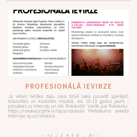
PROFESIONĀLĀ IEVIRZE
Ja vēlies lielāko daļu sava brīvā laika pavadīt spēlējot,
klausoties un kustoties mūzikā, esi 10-13 gadus jauns -
piesakies uz interviju un nāc Rokskolā! Vairāk par Rokskolu:
https://rokskola.bjmk.lv/lapa/rokskola Pieteikuma anketa
intervijai: ej.uz/rokskola
‹
« 1
2
3
4
5
6
…
8 »
›