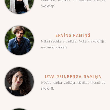
Direktore. Ritmikas un skatuves kultūras
skolotāja
ERVĪNS RAMIŅŠ
Mākslinieciskais vadītājs. Vokāla skolotājs.
Ansambļu vadītājs
IEVA REINBERGA-RAMIŅA
Mācību darba vadītāja. Mūzikas literatūras
skolotāja