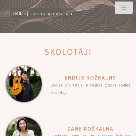
« BJMK | Tavas izaugsmes spārni
SKOLOTĀJI
ENDIJS ROŽKALNS
Skolas dibinātājs. Klasiskās ģitāras spēles
skolotājs
ZANE ROŽKALNA