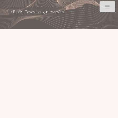
« BJMK | Tavas izaugsmes spārni