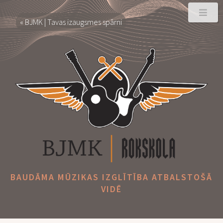
« BJMK | Tavas izaugsmes spārni
BAUDĀMA MŪZIKAS IZGLĪTĪBA ATBALSTOŠĀ
VIDĒ