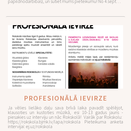
papildnodarbības), un sūtiet mums pieteikumu! No 4.sept…
PROFESIONĀLĀ IEVIRZE
Ja vēlies lielāko daļu sava brīvā laika pavadīt spēlējot,
klausoties un kustoties mūzikā, esi 10-13 gadus jauns -
piesakies uz interviju un nāc Rokskolā! Vairāk par Rokskolu:
https://rokskola.bjmk.lv/lapa/rokskola Pieteikuma anketa
intervijai: ej.uz/rokskola