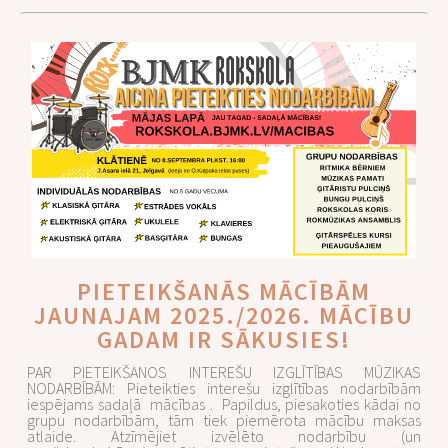
PIETEIKŠANĀS MĀCĪBĀM
JAUNAJAM 2025./2026. MĀCĪBU
GADAM IR SĀKUSIES!
PAR PIETEIKŠANOS INTEREŠU IZGLĪTĪBAS MŪZIKAS
NODARBĪBĀM: Pieteikties interešu izglītības nodarbībām
iespējams sadaļā mācības . Papildus, piesakoties kādai no
grupu nodarbībām, tām tiek piemērota mācību maksas
atlaide. Atzīmējiet izvēlēto nodarbību (un