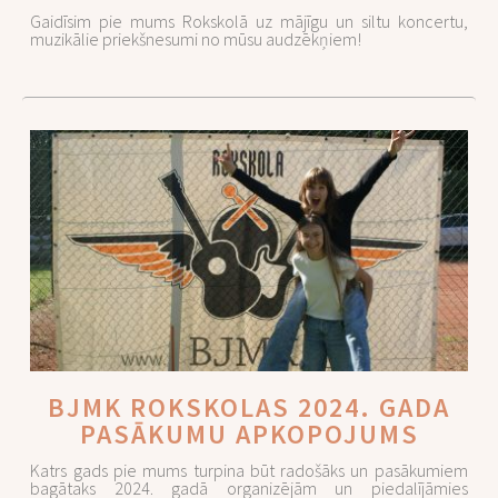
Gaidīsim pie mums Rokskolā uz mājīgu un siltu koncertu,
muzikālie priekšnesumi no mūsu audzēkņiem!
BJMK ROKSKOLAS 2024. GADA
PASĀKUMU APKOPOJUMS
Katrs gads pie mums turpina būt radošāks un pasākumiem
bagātaks 2024. gadā organizējām un piedalījāmies