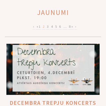
JAUNUMI
‹
« 1
2
3
4
5
6
…
8 »
›
DECEMBRA TREPJU KONCERTS