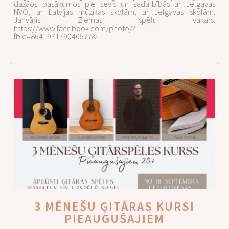
dažāos pasākumos pie sevis un sadarbībās ar Jelgavas
NVO, ar Latvijas mūzikas skolām, ar Jelgavas skolām.
Janvāris: Ziemas spēļu vakars:
https://www.facebook.com/photo/?
fbid=864197179040577&…
3 MĒNEŠU ĢITĀRAS KURSI
PIEAUGUŠAJIEM