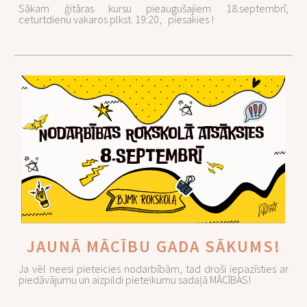
Sākam ģitāras kursu pieaugušajiem 18.septembrī,
ceturtdienu vakaros plkst. 19:20, piesakies !
JAUNĀ MĀCĪBU GADA SĀKUMS!
Ja vēl neesi pieteicies nodarbībām, tad droši iepazīsties ar
piedāvājumu un aizpildi pieteikumu sadaļā MĀCĪBAS!